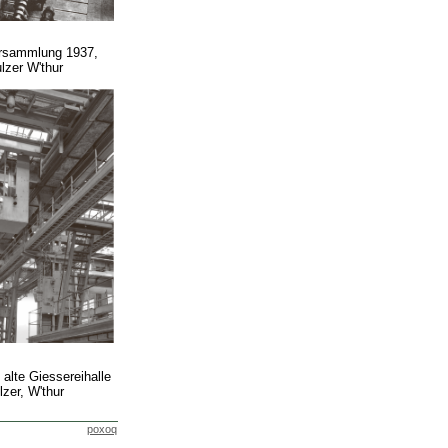
ersammlung 1937,
lzer W'thur
 alte Giessereihalle
lzer, W'thur
poxoq