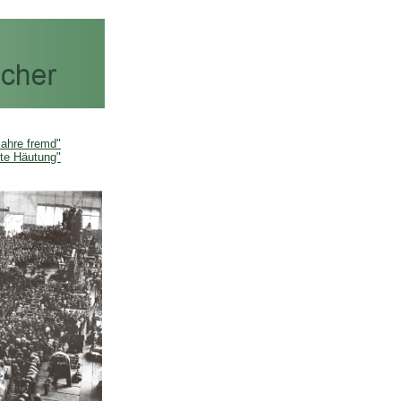
Jahre fremd"
tzte Häutung"