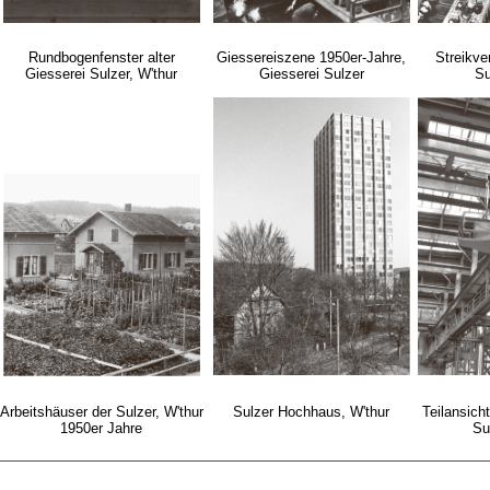
Rundbogenfenster alter
Giessereiszene 1950er-Jahre,
Streikv
Giesserei Sulzer, W'thur
Giesserei Sulzer
Su
Arbeitshäuser der Sulzer, W'thur
Sulzer Hochhaus, W'thur
Teilansicht
1950er Jahre
Su