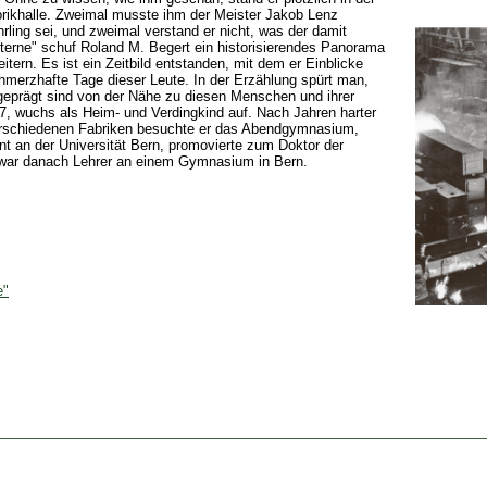
abrikhalle. Zweimal musste ihm der Meister Jakob Lenz
hrling sei, und zweimal verstand er nicht, was der damit
erne" schuf Roland M. Begert ein historisierendes Panorama
itern. Es ist ein Zeitbild entstanden, mit dem er Einblicke
schmerzhafte Tage dieser Leute. In der Erzählung spürt man,
geprägt sind von der Nähe zu diesen Menschen und ihrer
37, wuchs als Heim- und Verdingkind auf. Nach Jahren harter
 verschiedenen Fabriken besuchte er das Abendgymnasium,
nt an der Universität Bern, promovierte zum Doktor der
 war danach Lehrer an einem Gymnasium in Bern.
e"