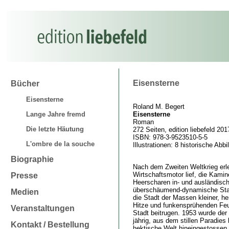
Eisensterne
Bücher
Eisensterne
Roland M. Begert
Lange Jahre fremd
Eisensterne
Roman
Die letzte Häutung
272 Seiten, edition liebefeld 201
ISBN: 978-3-9523510-5-5
L'ombre de la souche
Illustrationen: 8 historische Abb
Biographie
Nach dem Zweiten Weltkrieg erleb
Wirtschaftsmotor lief, die Kamin
Presse
Heerscharen in- und ausländische
überschäumend-dynamische Stad
Medien
die Stadt der Massen kleiner, he
Hitze und funkensprühenden Fe
Veranstaltungen
Stadt beitrugen. 1953 wurde de
jährig, aus dem stillen Paradie
Kontakt / Bestellung
hektische Welt hineingestossen.