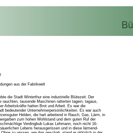
7
ildungen aus der Fabrikwelt
te die Stadt Winterthur eine industrielle Blütezeit. Der
e rauchten, tausende Maschinen ratterten tagein, tagaus,
r Arbeitskräfte hatten Brot und Arbeit. Es war die
t bedeutender Unternehmerpersönlichkeiten. Es war auch
rzensguter Helden, die hart arbeitend in Rauch, Gas, Lärm, in
uergarben zum hohen Wohlstand und dem guten Ruf der
r schmächtige Verdingbub Lukas Lehmann, noch nicht 16-
s bäuerlichen Lebens herausgerissen und in diese lärmend-
 Ohne zu wissen, wie ihm geschah, stand er plötzlich in der