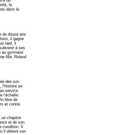
ance du
ité, la
nsi dans la
ge de douze ans
oisi, il gagne
 tard, il
 subvenir à ses
mie au gymnase
ne fille, Roland
tée dès son
l’histoire se
 au service
e l’échelle:
in libre de
rs et contre
t un chapitre
ance et de son
 condition. Il
ù il obtient son