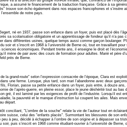
lière va à la direction du groupe vonRoll infratec que, convaincu de l’import
ue, a assumé le financement de la traduction française. Grâce à sa généros
és" trouve son écho également dans nos espaces francophones et s’insère ai
e l’ensemble de notre pays.
 Begert, né en 1937, passe son enfance dans un foyer, puis est placé dès l’â
s sa scolarisation obligatoire et un apprentissage de fondeur qu’il n’a pas ch
r dans différentes usines, quelque temps aussi comme garçon boulanger. Plus
u soir et s’inscrit en 1968 à l’université de Berne où, tout en travaillant pour
en sciences économiques. Pendant trente ans, il enseigne le droit et l’écono
qu’il mène de pair avec des cours de formation pour adultes. Marié et père d’u
efeld près de Berne.
de la grand-route" selon l’expression consacrée de l’époque, Clara est exploi
ans une ferme. Lorsque, plus tard, son mari l’abandonne avec deux garçons, 
fils, Florian, passe sa petite enfance dans un foyer, puis entre, à douze ans,
mie de l’après-guerre, en pleine essor, place le jeune déshérité tout au bas d
 gré, il est laminé par les exigences de profit de l’industrie. Lorsqu’il est enf
aladie, la pauvreté et le manque d’instruction lui coupent les ailes. Mais enve
eau départ.
tôt conciliant, "L’ombre de la souche" relate la vie de l’auteur tout en éclairan
toire suisse, celui des "enfants placés". Surmontant les blessures de son enf
peu à peu, décidé à échapper à l’ombre de son origine et à dépasser sa triste
soir, puis s’inscrit en 1968 comme étudiant-ouvrier à l’université de Berne, o