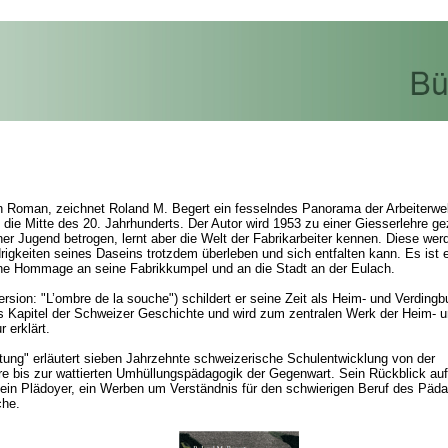
 Roman, zeichnet Roland M. Begert ein fesselndes Panorama der Arbeiterwelt
 die Mitte des 20. Jahrhunderts. Der Autor wird 1953 zu einer Giesserlehre 
ner Jugend betrogen, lernt aber die Welt der Fabrikarbeiter kennen. Diese wer
idrigkeiten seines Daseins trotzdem überleben und sich entfalten kann. Es ist 
ne Hommage an seine Fabrikkumpel und an die Stadt an der Eulach.
ersion: "L’ombre de la souche") schildert er seine Zeit als Heim- und Verdingb
 Kapitel der Schweizer Geschichte und wird zum zentralen Werk der Heim- 
r erklärt.
tung" erläutert sieben Jahrzehnte schweizerische Schulentwicklung von der
e bis zur wattierten Umhüllungspädagogik der Gegenwart. Sein Rückblick au
 ein Plädoyer, ein Werben um Verständnis für den schwierigen Beruf des Päd
che.