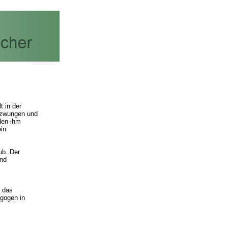
 in der
gezwungen und
den ihm
ein
ub. Der
und
f das
agogen in