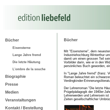
Bücher
Bücher
Eisensterne
Mit "Eisensterne", dem neuesten
Lange Jahre fremd
Industriehochburg Winterthur um
damit um einen grossen Teil sei
Die letzte Häutung
Vorbilder darin, wie er in den W
persönliches Buch geworden, ei
L'ombre de la souche
In "Lange Jahre fremd" (franz. V
Biographie
Roman beleuchtet ein schwarzes
Verdingkinder-Erinnerungsliteratu
Presse
Der Lehrerroman "Die letzte Häu
Prügelpädagogik der 1940er-Jahr
Medien
Lehrerwerden und Lehrersein ist
Zeiten gesellschaftlicher Umbrü
Veranstaltungen
Kontakt / Bestellung