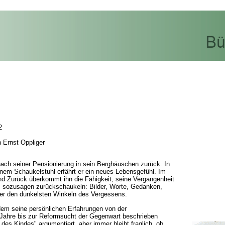
2
n Ernst Oppliger
 nach seiner Pensionierung in sein Berghäuschen zurück. In
einem Schaukelstuhl erfährt er ein neues Lebensgefühl. Im
d Zurück überkommt ihn die Fähigkeit, seine Vergangenheit
, sozusagen zurückschaukeln: Bilder, Worte, Gedanken,
 er den dunkelsten Winkeln des Vergessens.
dem seine persönlichen Erfahrungen von der
Jahre bis zur Reformsucht der Gegenwart beschrieben
es Kindes" argumentiert, aber immer bleibt fraglich, ob