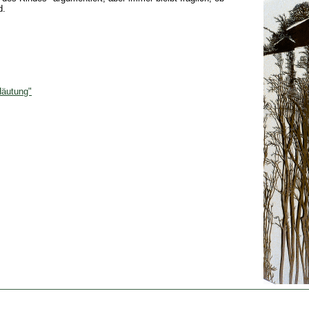
d.
 Häutung"