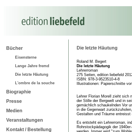
Die letzte Häutung
Bücher
Eisensterne
Roland M. Begert
Lange Jahre fremd
Die letzte Häutung
Lehrerroman
Die letzte Häutung
275 Seiten, edition liebefeld 201
ISBN: 978-3-9523510-4-8
L'ombre de la souche
Illustrationen: Papierschnitte vo
Biographie
Lehrer Florian Morell zieht sich
der Stille der Bergwelt und in s
Presse
gemächlich schaukelnden Vor un
in die Gegenwart zurückzuholen
Medien
Gestalten und Träume entreisst
Veranstaltungen
Es entsteht ein Lehrerroman, in
Rohrstockpädagogik der 1940er-
Kontakt / Bestellung
werden. Immer wird "zum Wohle d